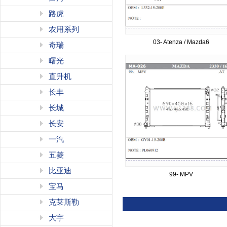
路虎
农用系列
03- Atenza / Mazda6
奇瑞
曙光
直升机
长丰
长城
长安
一汽
五菱
比亚迪
99- MPV
宝马
克莱斯勒
大宇