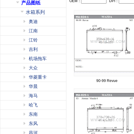
OEM：
DPI：
产品图纸
水箱系列
奥迪
江南
江铃
吉利
机场拖车
大众
华菱重卡
90-99 Revue
华晨
海马
哈飞
东南
东风
昌河