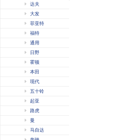
达夫
大发
菲亚特
福特
通用
日野
霍顿
本田
现代
五十铃
起亚
路虎
曼
马自达
奔驰