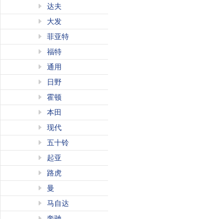
达夫
大发
菲亚特
福特
通用
日野
霍顿
本田
现代
五十铃
起亚
路虎
曼
马自达
奔驰