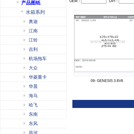
OEM：
DPI：
产品图纸
水箱系列
奥迪
江南
江铃
吉利
机场拖车
大众
华菱重卡
09- GENESIS 3.8V6
华晨
海马
哈飞
东南
东风
昌河